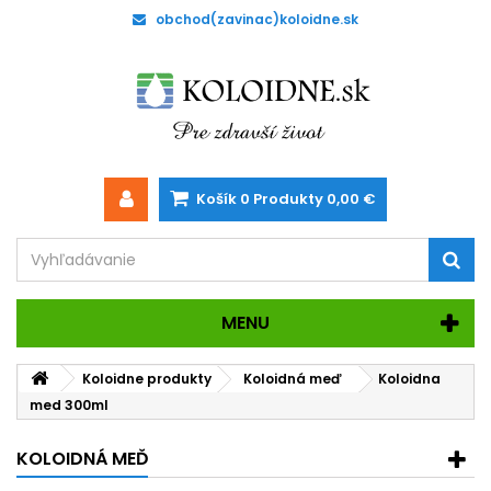
obchod(zavinac)koloidne.sk
Košík
0
Produkty
0,00 €
MENU
Koloidne produkty
Koloidná meď
Koloidna
med 300ml
KOLOIDNÁ MEĎ