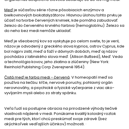
Meď
je súčasťou série rôzne pôsobiacich enzýmov a
bielkovinových biokatalyzátorov. Hlavnou úlohou tohto prvku je
účasť na tvorbe červených krviniek, kde pomáha zabudovať
železo do červeného krvného farbiva (hemoglobínu). Železo sa
do neho bez medi nemôže ukladať.
Meď je všeobecný kov sa vyskytuje po celom svete, to je veril,
názov je odvodený z greckého slova kyprios, ostrov Cyprus, kde
bol najprv zistil, meď a ťaží v dávnych dobách, meď aj názov
pochádza z latinského slova meď. (Allison Buttsed), Meď: Veda
a technológia kovov, jeho zliatina a zlúčeniny (New York:
Reinhold Publishing Corp Zverejnené 1954).
Čistá meď je farba medi - červená
. V homeopatií meď sa
používa na liečbu: kŕče, nervové poruchy, pohlavný orgán
nerovnováhy, a psychické a fyzické vyčerpanie z viac ako-
vyvíjaním mysli alebo zo straty spánku.
Veľa ľudí sa postupne obracia na prirodzené výhody liečivé
vlastnosti nájdené v medi. Ponúkame kvalitý koloidný roztok
medi pre tých, ktorí chcú preskúmať svoje zdravé (bez
akýchkoľvek vedľajších účinkov) možnosti. ·