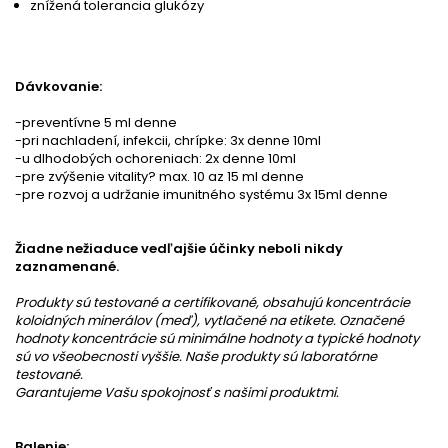
znížená tolerancia glukózy
Dávkovanie:
-preventívne 5 ml denne
-pri nachladení, infekcii, chrípke: 3x denne 10ml
-u dlhodobých ochoreniach: 2x denne 10ml
-pre zvýšenie vitality? max. 10 az 15 ml denne
-pre rozvoj a udržanie imunitného systému 3x 15ml denne
Žiadne nežiaduce vedľajšie účinky neboli nikdy
zaznamenané.
Produkty sú testované a certifikované, obsahujú koncentrácie
koloidných minerálov (meď), vytlačené na etikete. Označené
hodnoty koncentrácie sú minimálne hodnoty a typické hodnoty
sú vo všeobecnosti vyššie. Naše produkty sú laboratórne
testované.
Garantujeme Vašu spokojnosť s našimi produktmi.
Balenie: