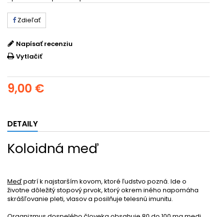
Zdieľať
Napísať recenziu
Vytlačiť
9,00 €
DETAILY
Koloidná meď
Meď
patrí k najstarším kovom, ktoré ľudstvo pozná. Ide o
životne dôležitý stopový prvok, ktorý okrem iného napomáha
skrášľovanie pleti, vlasov a posilňuje telesnú imunitu.
Organizmus dospelého človeka obsahuje 80 do 100 mg medi.