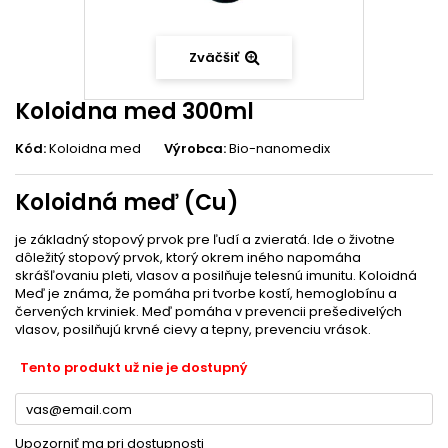
Zväčšiť
Koloidna med 300ml
Kód:
Koloidna med
Výrobca:
Bio-nanomedix
Koloidná meď (Cu)
je základný stopový prvok pre ľudí a zvieratá. Ide o životne
dôležitý stopový prvok, ktorý okrem iného napomáha
skrášľovaniu pleti, vlasov a posilňuje telesnú imunitu. Koloidná
Meď je známa, že pomáha pri tvorbe kostí, hemoglobínu a
červených krviniek. Meď pomáha v prevencii prešedivelých
vlasov, posilňujú krvné cievy a tepny, prevenciu vrások.
Tento produkt už nie je dostupný
Upozorniť ma pri dostupnosti