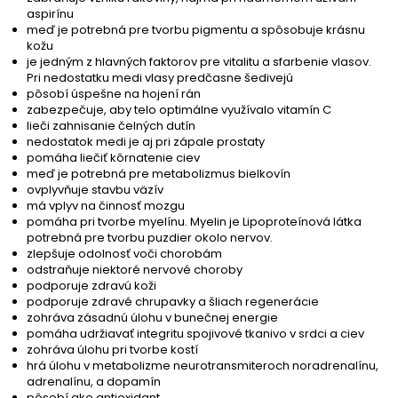
aspirínu
meď je potrebná pre tvorbu pigmentu a spôsobuje krásnu
kožu
je jedným z hlavných faktorov pre vitalitu a sfarbenie vlasov.
Pri nedostatku medi vlasy predčasne šedivejú
pôsobí úspešne na hojení rán
zabezpečuje, aby telo optimálne využívalo vitamín C
lieči zahnisanie čelných dutín
nedostatok medi je aj pri zápale prostaty
pomáha liečiť kôrnatenie ciev
meď je potrebná pre metabolizmus bielkovín
ovplyvňuje stavbu väzív
má vplyv na činnosť mozgu
pomáha pri tvorbe myelínu. Myelin je Lipoproteínová látka
potrebná pre tvorbu puzdier okolo nervov.
zlepšuje odolnosť voči chorobám
odstraňuje niektoré nervové choroby
podporuje zdravú koži
podporuje zdravé chrupavky a šliach regenerácie
zohráva zásadnú úlohu v bunečnej energie
pomáha udržiavať integritu spojivové tkanivo v srdci a ciev
zohráva úlohu pri tvorbe kostí
hrá úlohu v metabolizme neurotransmiteroch noradrenalínu,
adrenalínu, a dopamín
pôsobí ako antioxidant