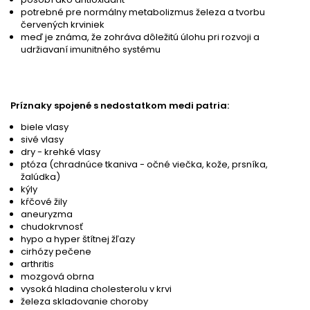
potrebné pre normálny metabolizmus železa a tvorbu
červených krviniek
meď je známa, že zohráva dôležitú úlohu pri rozvoji a
udržiavaní imunitného systému
Príznaky spojené s nedostatkom medi patria:
biele vlasy
sivé vlasy
dry - krehké vlasy
ptóza (chradnúce tkaniva - očné viečka, kože, prsníka,
žalúdka)
kýly
kŕčové žily
aneuryzma
chudokrvnosť
hypo a hyper štítnej žľazy
cirhózy pečene
arthritis
mozgová obrna
vysoká hladina cholesterolu v krvi
železa skladovanie choroby