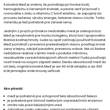
Koloidná Meď je známa, že pomáhaja pri tvorbe kostí,
hemoglobínu a červených krviniek, a pevne veriť pracovať v
rovnováhe s zinku a vitamínu C tvoriť elastínu. Je zapojený do
procesu liečenia, výroby energie, farbenie vlasov a kože. Tohto
minerálu je tiež potrebné pre zdravé nervy. ·
Jedným z prvých príznakov nedostatku medi je osteoporóza.
Meď je nevyhnutná pre tvorbu kolagénu, ktorý tvorí spojivového
tkaniva kostnej hmoty. Ľudia sú opäť začínajú používať Koloidné
Meď pomáhať v prevencii prešedivelých vlasov, posilňujú krvné
cievy a tepny, zabíjať parazitmi, prevenciu vrások. Nie sú žiadne
nežiadúce reakcie s týmto medi v podobe mikrónov,
nezabudnite v predchádzajúcich dňoch niektorí ľudia používajú
nosiť medi na svojom zápästí alebo členku absorbovať meď do
ich tela, originál koloidná Meď je asi 40-krát silnejšia a asi 400
krát jemnejšia vmikrónovej veľkosti.
Ako pôsobí:
meď je potrebná pre schopnosť tela absorbovať železo
je potrebná pre činnosť niektorých oxyredukčních enzýmov
chráni nás pred žalúdočnými vred
zabraňuje vzniku rakoviny, najmä pri nadmernom užívaní