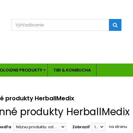
OLOIDNE PRODUKTY
TIBI & KOMBUCHA
né produkty HerballMedix
inné produkty HerballMedix
na stranu
podľa
Názvu produktu: od A po Z
Zobraziť
12