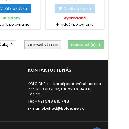
e krvný tlak, pôsobí
pliesňach, viroch,
ne, proti dyskinézy
hemeroidoch, pri
Vložiť do košíka
Vložiť do košíka
ch ciest, pôsobí na
bolestiach a zápaloch
ové zápaly a rôzne
stredného ucha, ako
Skladom
Vypredané
pečeňové poruchy. U
prevencia proti borelii pri
idať k porovnaniu
Pridať k porovnaniu
aného Berberín bol
bodnutí hmyzom.
dený protektívny
k proti pečeňovým
m vrátane alkoholu.
Ďalej
ZOBRAZIŤ VŠETKO
POROVNAŤ (
0
)
KONTAKTUJTE NÁS
KOLOIDNE.sk,, Korešpondenčná adresa:
PZŽ-KOLOIDNE.sk, Ľudová 8, 040 11,
Košice
Tel:
+421 949 815 748
E-mail:
obchod@koloidne.sk