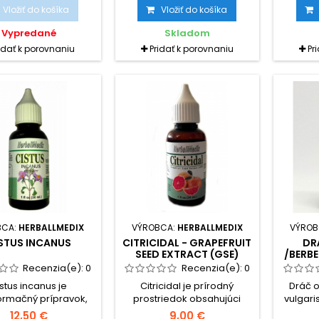
och, bradaviciach,
liečivé účinky. Rastie najmä
viac
Vložiť do košíka
Vložiť do košíka
hách, natrhnutých
na Sibíri, kde významnou
Posilňu
i omrzlinách. Taktiež
mierou prispieva ku zdraviu
organiz
Vypredané
Skladom
borným pomocníkom
obyvateľstva.
syntézu
idať k porovnaniu
Pridať k porovnaniu
Pr
 prechladnutí pri
ach priedušiek, dutín
an
dlí.Je účinná i pri
dez
ach kĺbov, chrbtice a
kŕčových žilách. Je
m pomocníkom u...
BCA:
HERBALLMEDIX
VÝROBCA:
HERBALLMEDIX
VÝROB
STUS INCANUS
CITRICIDAL - GRAPEFRUIT
DR
SEED EXTRACT (GSE)
/BERBE
Recenzia(e):
0
Recenzia(e):
0
stus incanus je
Citricidal je prírodný
Dráč o
ormačný prípravok,
prostriedok obsahujúci
vulgari
torý obsahuje
výťažok získaný z jadierok
(Berber
12,50 €
9,00 €