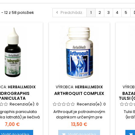
 - 12 z 58 položiek
Predchádz.
1
2
3
4
5
BCA:
HERBALLMEDIX
VÝROBCA:
HERBALLMEDIX
VÝROB
NDROGRAPHIS
ARTHROQUIT COMPLEX
BAZA
PANICULATA
TULSI 
Recenzia(e):
0
Recenzia(e):
0
graphis paniculata
Arthroquit je potravinovým
Tulsi
a latnatá) je liečivá
doplnkom určeným pre
(kráľ
, ktorá sa v tradičnej
podporu kĺbov. Pomáha
zdr
7,00 €
13,50 €
 medicíne používala
proti bolesti kĺbov, napráva
naj
e pred objavom
funkčnosť a zlepšuje
najob
Vložiť do košíka
Vložiť do košíka