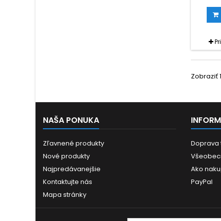
konce
extrakt
inc
predov
dráhy p
Pr
sleziny
ohriev
Zobraziť 1
NAŠA PONUKA
INFORM
Zľavnené produkty
Doprava 
Nové produkty
Všeobec
Najpredávanejšie
Ako naku
Kontaktujte nás
PayPal
Mapa stránky