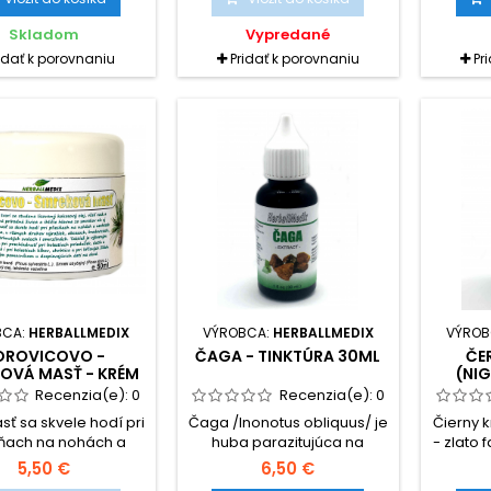
ibiotík pri liečbe
celkovú stabilitu. Potláča
medzi 
kčných ochorení.
pocit stuhnutosti a prispieva
lie
Skladom
Vypredané
k normálnej tvorbe
Orien
idať k porovnaniu
Pridať k porovnaniu
Pr
spojivových tkanív. Pomáha
uznáva
nielen pri regenerácii a
posilň
ochrane kĺbov, ale i väzov,
prost
svalov a šliach. Glukosamín
života
a chondroitín sú základné
tradi
stavebné prvky kĺbových...
liečb
porúc
BCA:
HERBALLMEDIX
VÝROBCA:
HERBALLMEDIX
VÝROB
OROVICOVO -
ČAGA - TINKTÚRA 30ML
ČE
OVÁ MASŤ - KRÉM
(NIG
50ML
Recenzia(e):
0
Recenzia(e):
0
sť sa skvele hodí pri
Čaga /Inonotus obliquus/ je
Čierny k
sňach na nohách a
huba parazitujúca na
- zlato 
ch reumatizme, dne,
kmeňoch briez, ktorá
čiern
5,50 €
6,50 €
ych druhov výražiek,
známa pre svoje jedinečné
černuc