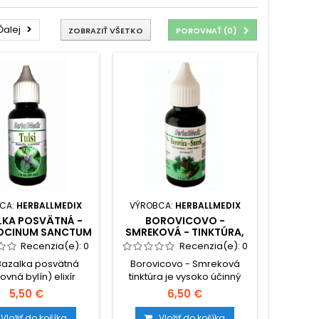
Ďalej
ZOBRAZIŤ VŠETKO
POROVNAŤ (
0
)
CA:
HERBALLMEDIX
VÝROBCA:
HERBALLMEDIX
LKA POSVÄTNÁ -
BOROVICOVO -
(OCINUM SANCTUM
SMREKOVÁ - TINKTÚRA,
L.)
KVAPKY 30 ML
Recenzia(e):
0
Recenzia(e):
0
 Bazalka posvätná
Borovicovo - Smreková
ovná bylín) elixír
tinktúra je vysoko účinný
avia je jednou z
bylinný výťažok vyrobený z
5,50 €
6,50 €
posvätnejších a
pupeňov, pukov a mladých
ľúbenejších bylín
výhonkov rastlín. Na
Vložiť do košíka
Vložiť do košíka