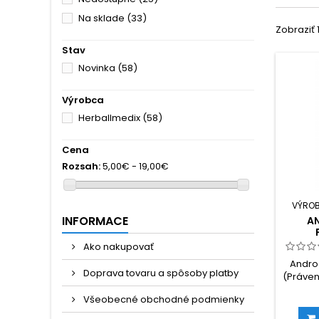
Na sklade
(33)
Zobraziť 1
Stav
Novinka
(58)
Výrobca
Herballmedix
(58)
Cena
Rozsah:
5,00€ - 19,00€
VÝRO
INFORMACE
A
Ako nakupovať
Andro
Doprava tovaru a spôsoby platby
(Právenk
rastlina
Všeobecné obchodné podmienky
čínskej
ešt