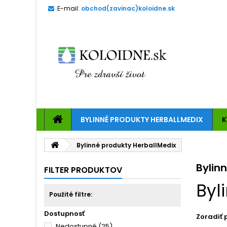
E-mail:
obchod(zavinac)koloidne.sk
BYLINNÉ PRODUKTY HERBALLMEDIX
K
Bylinné produkty HerballMedix
Bylin
FILTER PRODUKTOV
Byl
Použité filtre:
Dostupnosť
Zoradiť 
Nedostupné
(25)