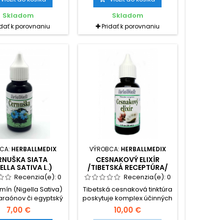
mnohými hojivými a
vnútorné užitie je vhodná vo
čivými bylinami
forme tinktúry z mladých
Skladom
Skladom
tu.Tulsi, ktorá je
výhonkov – pupeňov. Táto
idať k porovnaniu
Pridať k porovnaniu
ná ako všeobecný
regeneruje kosti, chrupavky,
ujúci a vitalizačný
pôsobí pozitívne pri
riedok čiže "Elixír
reumatoidnej artritíde
", je už po dlhý čas
najmä u starších osôb, u
čne používaná pre
osteoporózy.
u širokého spektra
h vrátane chorôb.
CA:
HERBALLMEDIX
VÝROBCA:
HERBALLMEDIX
RNUŠKA SIATA
CESNAKOVÝ ELIXÍR
ELLA SATIVA L.)
/TIBETSKÁ RECEPTÚRA/
Recenzia(e):
0
Recenzia(e):
0
mín (Nigella Sativa)
Tibetská cesnaková tinktúra
faraónov či egyptský
poskytuje komplex účinných
y kmín. Semienka
látok pre posilnenie
7,00 €
10,00 €
hy sú používané už
imunitného systému proti