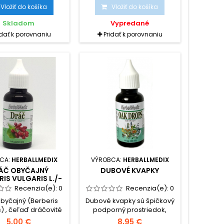
 ako 2 000 rokov.
plesniam ,vírusom a
Vložiť do košíka
Vložiť do košíka
jú obranyschopnosť
baktériám. Organizmus sa
mu tým, že aktivujú
očistí od prebytočného
Skladom
Vypredané
 bielych krviniek a
tuku. Zlepší sa výmena látok
idať k porovnaniu
Pridať k porovnaniu
majú priame
a krvné cievy sa stanú
timikrobiálne a
elastické .
infekčné účinky.
CA:
HERBALLMEDIX
VÝROBCA:
HERBALLMEDIX
ÁČ OBYČAJNÝ
DUBOVÉ KVAPKY
RIS VULGARIS L./-
TINKTÚRA
Recenzia(e):
0
Recenzia(e):
0
byčajný (Berberis
Dubové kvapky sú špičkový
s) , čeľaď dráčovité
podporný prostriedok,
idaceae). Prípravok
vhodný pri angíne,
5,00 €
8,95 €