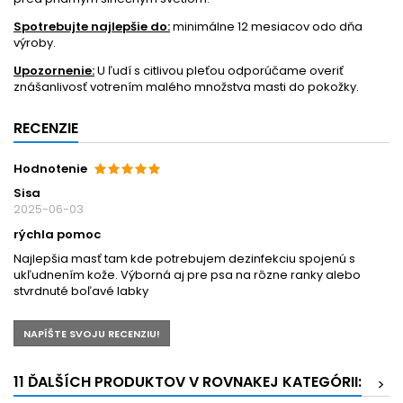
Spotrebujte najlepšie do:
minimálne 12 mesiacov odo dňa
výroby.
Upozornenie:
U ľudí s citlivou pleťou odporúčame overiť
znášanlivosť votrením malého množstva masti do pokožky.
RECENZIE
Hodnotenie
Sisa
2025-06-03
rýchla pomoc
Najlepšia masť tam kde potrebujem dezinfekciu spojenú s
ukľudnením kože. Výborná aj pre psa na rôzne ranky alebo
stvrdnuté boľavé labky
NAPÍŠTE SVOJU RECENZIU!
11 ĎALŠÍCH PRODUKTOV V ROVNAKEJ KATEGÓRII:
>