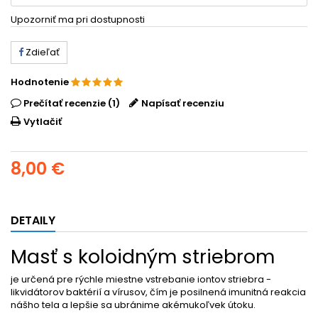
Upozorniť ma pri dostupnosti
Zdieľať
Hodnotenie
Prečítať recenzie (1)
Napísať recenziu
Vytlačiť
8,00 €
DETAILY
Masť s koloidným striebrom
je určená pre rýchle miestne vstrebanie iontov striebra -
likvidátorov baktérií a vírusov, čím je posilnená imunitná reakcia
nášho tela a lepšie sa ubránime akémukoľvek útoku.