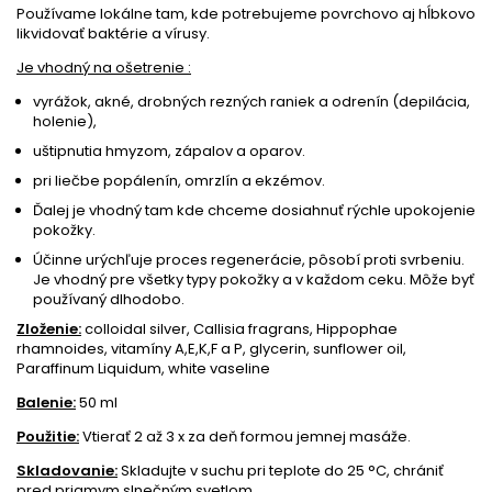
Používame lokálne tam, kde potrebujeme povrchovo aj hĺbkovo
likvidovať baktérie a vírusy.
Je vhodný na ošetrenie :
vyrážok, akné, drobných rezných raniek a odrenín (depilácia,
holenie),
uštipnutia hmyzom, zápalov a oparov.
pri liečbe popálenín, omrzlín a ekzémov.
Ďalej je vhodný tam kde chceme dosiahnuť rýchle upokojenie
pokožky.
Účinne urýchľuje proces regenerácie, pôsobí proti svrbeniu.
Je vhodný pre všetky typy pokožky a v každom ceku. Môže byť
používaný dlhodobo.
Zloženie:
colloidal silver, Callisia fragrans, Hippophae
rhamnoides, vitamíny A,E,K,F a P, glycerin, sunflower oil,
Paraffinum Liquidum, white vaseline
Balenie:
50 ml
Použitie:
Vtierať 2 až 3 x za deň formou jemnej masáže.
Skladovanie:
Skladujte v suchu pri teplote do 25 °C, chrániť
pred priamym slnečným svetlom.