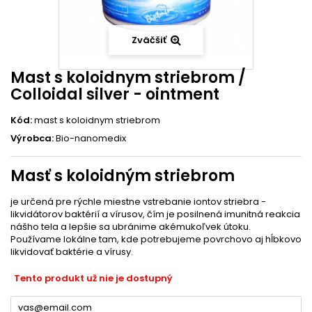
Zväčšiť
Mast s koloidnym striebrom /
Colloidal silver - ointment
Kód:
mast s koloidnym striebrom
Výrobca:
Bio-nanomedix
Masť s koloidným striebrom
je určená pre rýchle miestne vstrebanie iontov striebra -
likvidátorov baktérií a vírusov, čím je posilnená imunitná reakcia
nášho tela a lepšie sa ubránime akémukoľvek útoku.
Používame lokálne tam, kde potrebujeme povrchovo aj hĺbkovo
likvidovať baktérie a vírusy.
Tento produkt už nie je dostupný