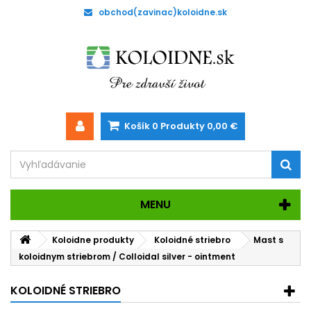
obchod(zavinac)koloidne.sk
Košík
0
Produkty
0,00 €
MENU
Koloidne produkty
Koloidné striebro
Mast s
koloidnym striebrom / Colloidal silver - ointment
KOLOIDNÉ STRIEBRO