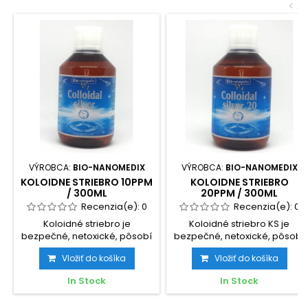
<
VÝROBCA:
BIO-NANOMEDIX
VÝROBCA:
BIO-NANOMEDIX
KOLOIDNE STRIEBRO 10PPM
KOLOIDNE STRIEBRO
/ 300ML
20PPM / 300ML
Recenzia(e):
0
Recenzia(e):
0
Koloidné striebro je
Koloidné striebro KS je
bezpečné, netoxické, pôsobí
bezpečné, netoxické, pôsobí
ako antibiotikum, pomáha
ako antibiotikum, pomáha...
Vložiť do košíka
Vložiť do košíka
pri...
In Stock
In Stock