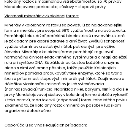
koloidný roztok s maximálnou vstrebateľnosťou zo 70 prvkov
Mendelejevovej periodickej sústavy + stopové prvky.
Vlastnosti minerálov v koloidnej forme:
Minerály v koloidnom roztoku sa považujú za najdokonalejšiu
formu minerálov pre svoju až 98% využiteľnosť a nulovú toxicitu.
Pomáhajú telu udržať perfektnú bioelektrickú rovnováhu, ktorá
je základom pre dobré zdravie a dlhý život. Zvyšujú schopnosť
využitia vitamínov a ostatných látok potrebných pre výživu
človeka. Minerály v koloidnej forme pomáhajú regulovať
hormonálnu činnosť endokrinného systému tela a hrajú dôležitú
rolu pri syntéze DNA. Sú základnou časťou každého enzýmu
alebo s nimi vzájomne pôsobia, takže použitie Koloidných
minerálov pomáha produkovať v tele enzýmy, ktoré sa tvoria
iba za prítomnosti stopových minerálnych látok. Zaujímavou a
dôležitou vlastnosťou minerálov je ich vytesňovacia
(nahradzovacia) funkcia. Napríklad nikel, báryum, hliník a ďalšie
prvky Mendelejevovej sústavy v koloidnej forme dokážu vytesniť
z tela iontovú, teda toxickú (odpadovú) formu toho istého prvku.
Znamená to, že koloidný roztok minerálov pôsobí v ľudskom
organizme detoxikačne.
Odporúčajú sa v nasledujúcich prípadoch: