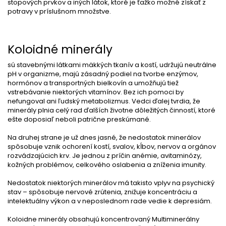
stopových prvkov a iných látok, ktoré je ťažko možné získať z
potravy v príslušnom množstve.
Koloidné minerály
sú stavebnými látkami mäkkých tkanív a kostí, udržujú neutrálne
pH v organizme, majú zásadný podiel na tvorbe enzýmov,
hormónov a transportných bielkovín a umožňujú tiež
vstrebávanie niektorých vitamínov. Bez ich pomoci by
nefungoval ani ľudský metabolizmus. Vedci ďalej tvrdia, že
minerály plnia celý rad ďalších životne dôležitých činností, ktoré
ešte doposiaľ neboli patrične preskúmané.
Na druhej strane je už dnes jasné, že nedostatok minerálov
spôsobuje vznik ochorení kostí, svalov, kĺbov, nervov a orgánov
rozvádzajúcich krv. Je jednou z príčin anémie, avitaminózy,
kožných problémov, celkového oslabenia a zníženia imunity.
Nedostatok niektorých minerálov má takisto vplyv na psychický
stav – spôsobuje nervové zrútenia, znižuje koncentráciu a
intelektuálny výkon a v neposlednom rade vedie k depresiám.
Koloidne minerály obsahujú koncentrovaný Multiminerálny