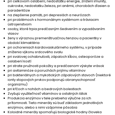
pri celkovom oslabení, nedostatku energie, znížení imunity,
cukrovke, nedostatku železa, pri anémii, chorobách ďasien a
paradentóze
na zlepšenie pamäti, pri depresiách a neurózach
pri problémoch s hormonálnym systémom a tráviacim
ústrojenstvom
osoby, ktoré trpia predčasným šedivením a vypadávaním
vlasov
ženy s výraznou premenštruačnou tenziou a pacientky v
období klimaktéria
pri ochoreniach kardiovaskulárneho systému, v prípade
zníženia výkonu srdcového svalu
pri svalovej ochabnutosti, zápaloch kĺbov, osteoporóze a
oslabení kostí
pri strate pružnosti pokožky a predčasnom výskyte vrások
pri avitaminóze a poruchách prijímu vitamínov
pri bakteriálnych a mykotických zápalových stavoch (niektoré
ionty stopových prvkov podporujú obranyschopnosť
organizmu)
pri kŕčoch v nohách a bedrových bolestiach
Zvyšujú využiteľnosť vitamínov a ostatných látok
Produkcia enzýmov v tele prebieha výlučne za ich
prítomnosti. Tieto minerály sú buď základom jednotlivých
enzýmov, alebo s nimi vzájomne pôsobia
Koloidné minerály spomaľujú biologické hodiny človeka