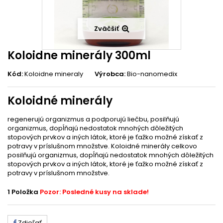
Zväčšiť
Koloidne minerály 300ml
Kód:
Koloidne mineraly
Výrobca:
Bio-nanomedix
Koloidné minerály
regenerujú organizmus a podporujú liečbu, posilňujú
organizmus, dopĺňajú nedostatok mnohých dôležitých
stopových prvkov a iných látok, ktoré je ťažko možné získať z
potravy v príslušnom množstve. Koloidné minerály celkovo
posilňujú organizmus, dopĺňajú nedostatok mnohých dôležitých
stopových prvkov a iných látok, ktoré je ťažko možné získať z
potravy v príslušnom množstve.
1
Položka
Pozor: Posledné kusy na sklade!
Zdieľať