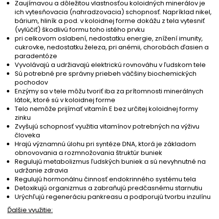
Zaujímavou a dôležitou vlastnosťou koloidných minerálov je
ich vytesňovacia (nahradzovacia) schopnosť. Napríklad nikel,
bárium, hliník a pod. v koloidnej forme dokážu z tela vytesniť
(vylúčiť) škodlivú formu toho istého prvku
pri celkovom oslabení, nedostatku energie, znížení imunity,
cukrovke, nedostatku železa, pri anémii, chorobách ďasien a
paradentóze
Vyvolávajú a udržiavajú elektrickú rovnováhu v ľudskom tele
Sú potrebné pre správny priebeh väčšiny biochemických
pochodov
Enzýmy sa v tele môžu tvoriť iba za prítomnosti minerálnych
látok, ktoré sú v koloidnej forme
Telo nemôže prijímať vitamín E bez určitej koloidnej formy
zinku
Zvyšujú schopnosť využitia vitamínov potrebných na výživu
človeka
Hrajú významnú úlohu pri syntéze DNA, ktorá je základom
obnovovania a rozmnožovania štruktúr buniek
Regulujú metabolizmus ľudských buniek a sú nevyhnutné na
udržanie zdravia
Regulujú hormonálnu činnosť endokrinného systému tela
Detoxikujú organizmus a zabraňujú predčasnému starnutiu
Urýchľujú regeneráciu pankreasu a podporujú tvorbu inzulínu
Ďalšie využitie: