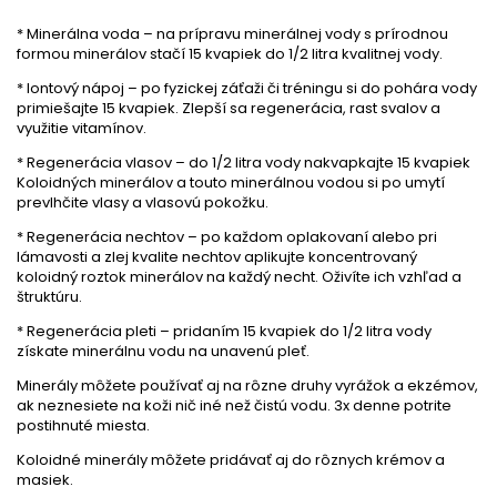
* Minerálna voda – na prípravu minerálnej vody s prírodnou
formou minerálov stačí 15 kvapiek do 1/2 litra kvalitnej vody.
* Iontový nápoj – po fyzickej záťaži či tréningu si do pohára vody
primiešajte 15 kvapiek. Zlepší sa regenerácia, rast svalov a
využitie vitamínov.
* Regenerácia vlasov – do 1/2 litra vody nakvapkajte 15 kvapiek
Koloidných minerálov a touto minerálnou vodou si po umytí
prevlhčite vlasy a vlasovú pokožku.
* Regenerácia nechtov – po každom oplakovaní alebo pri
lámavosti a zlej kvalite nechtov aplikujte koncentrovaný
koloidný roztok minerálov na každý necht. Oživíte ich vzhľad a
štruktúru.
* Regenerácia pleti – pridaním 15 kvapiek do 1/2 litra vody
získate minerálnu vodu na unavenú pleť.
Minerály môžete používať aj na rôzne druhy vyrážok a ekzémov,
ak neznesiete na koži nič iné než čistú vodu. 3x denne potrite
postihnuté miesta.
Koloidné minerály môžete pridávať aj do rôznych krémov a
masiek.