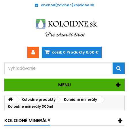
obchod(zavinac)koloidne.sk
Košík
0
Produkty
0,00 €
MENU
Koloidne produkty
Koloidné minerály
Koloidne minerály 300ml
KOLOIDNÉ MINERÁLY