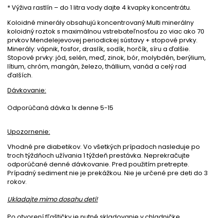
* Výživa rastlín – do 1 litra vody dajte 4 kvapky koncentrátu.
Koloidné minerály obsahujú koncentrovaný Multi minerálny
koloidný roztok s maximálnou vstrebateľnosťou zo viac ako 70
prvkov Mendelejevovej periodickej sústavy + stopové prvky.
Minerály: vápnik, fosfor, draslík, sodík, horčík, síru a ďalšie.
Stopové prvky: jód, selén, meď, zinok, bór, molybdén, berýlium,
lítium, chróm, mangán, železo, thállium, vanád a celý rad
ďalších.
Dávkovanie:
Odporúčaná dávka 1x denne 5-15
Upozornenie:
Vhodné pre diabetikov. Vo všetkých prípadoch nasleduje po
troch týždňoch užívania 1 týždeň prestávka. Neprekračujte
odporúčané denné dávkovanie. Pred použitím pretrepte.
Prípadný sediment nie je prekážkou. Nie je určené pre deti do 3
rokov.
Ukladajte mimo dosahu detí!
Po otvorení fľaštičky je nutné skladovanie v chladničke.