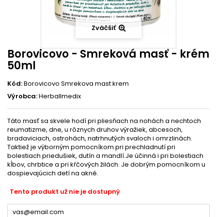
Zväčšiť
Borovicovo - Smreková masť - krém
50ml
Kód:
Borovicovo Smrekova mast krem
Výrobca:
Herballmedix
Táto masť sa skvele hodí pri pliesňach na nohách a nechtoch
reumatizme, dne, u rôznych druhov výražiek, abcesoch,
bradaviciach, ostrohách, natrhnutých svaloch i omrzlinách.
Taktiež je výborným pomocníkom pri prechladnutí pri
bolestiach priedušiek, dutín a mandlí.Je účinná i pri bolestiach
kĺbov, chrbtice a pri kŕčových žilách. Je dobrým pomocníkom u
dospievajúcich detí na akné.
Tento produkt už nie je dostupný