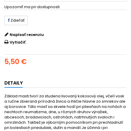
Upozorniť ma pri dostupnosti
Zdieľať
Napísať recenziu
Vytlačiť
5,50 €
DETAILY
Základ masti tvorí za studena lisovaný kokosový olej, včelí vosk
a ručne zbieraná prírodná živica a ihličie hlavne zo smrekov ale
aj borovice. Táto masť sa skvele hodí pri pliesňach na nohách a
nechtoch reumatizme, dne, u rôznych druhov výražiek,
abcesoch, bradaviciach, ostrohách, natrhnutých svaloch i
omrzlinách. Taktiež je výborným pomocníkom pri prechladnutí
pri bolestiach priedušiek, dutín a mandlí.Je účinná i pri