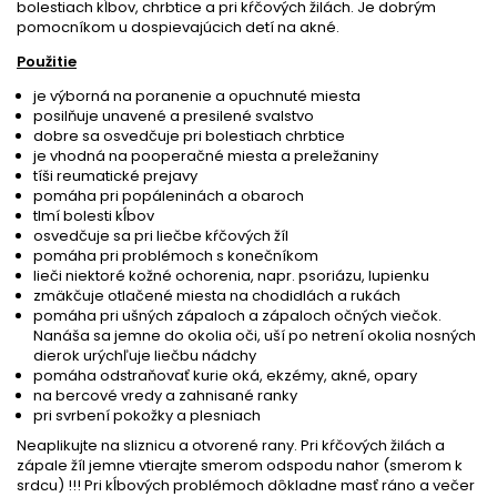
bolestiach kĺbov, chrbtice a pri kŕčových žilách. Je dobrým
pomocníkom u dospievajúcich detí na akné.
Použitie
je výborná na poranenie a opuchnuté miesta
posilňuje unavené a presilené svalstvo
dobre sa osvedčuje pri bolestiach chrbtice
je vhodná na pooperačné miesta a preležaniny
tíši reumatické prejavy
pomáha pri popáleninách a obaroch
tlmí bolesti kĺbov
osvedčuje sa pri liečbe kŕčových žíl
pomáha pri problémoch s konečníkom
lieči niektoré kožné ochorenia, napr. psoriázu, lupienku
zmäkčuje otlačené miesta na chodidlách a rukách
pomáha pri ušných zápaloch a zápaloch očných viečok.
Nanáša sa jemne do okolia oči, uší po netrení okolia nosných
dierok urýchľuje liečbu nádchy
pomáha odstraňovať kurie oká, ekzémy, akné, opary
na bercové vredy a zahnisané ranky
pri svrbení pokožky a plesniach
Neaplikujte na sliznicu a otvorené rany. Pri kŕčových žilách a
zápale žíl jemne vtierajte smerom odspodu nahor (smerom k
srdcu) !!! Pri kĺbových problémoch dôkladne masť ráno a večer