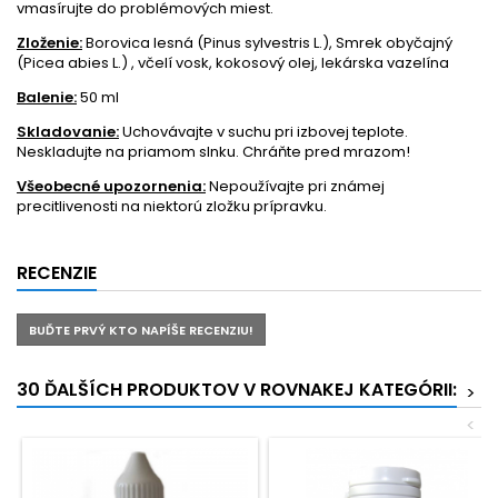
vmasírujte do problémových miest.
Zloženie:
Borovica lesná (Pinus sylvestris L.), Smrek obyčajný
(Picea abies L.) , včelí vosk, kokosový olej, lekárska vazelína
Balenie:
50 ml
Skladovanie:
Uchovávajte v suchu pri izbovej teplote.
Neskladujte na priamom slnku. Chráňte pred mrazom!
Všeobecné upozornenia:
Nepoužívajte pri známej
precitlivenosti na niektorú zložku prípravku.
RECENZIE
BUĎTE PRVÝ KTO NAPÍŠE RECENZIU!
30 ĎALŠÍCH PRODUKTOV V ROVNAKEJ KATEGÓRII:
>
<