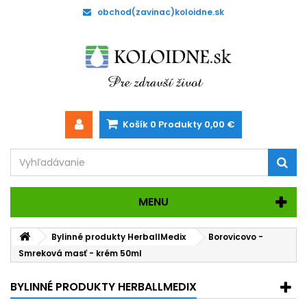
obchod(zavinac)koloidne.sk
Košík
0
Produkty
0,00 €
MENU
Bylinné produkty HerballMedix
Borovicovo -
Smreková masť - krém 50ml
BYLINNÉ PRODUKTY HERBALLMEDIX