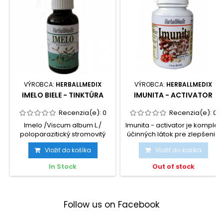
VÝROBCA:
HERBALLMEDIX
VÝROBCA:
HERBALLMEDIX
IMELO BIELE - TINKTÚRA
IMUNITA - ACTIVATOR
Recenzia(e):
0
Recenzia(e):
0
Imelo /Viscum album L./
Imunita - activator je komplex
poloparazitický stromovitý
účinných látok pre zlepšenie
ker sa vyskytuje podľa...
imunity a...
Vložiť do košíka
Vložiť do košíka
In Stock
Out of stock
Follow us on Facebook