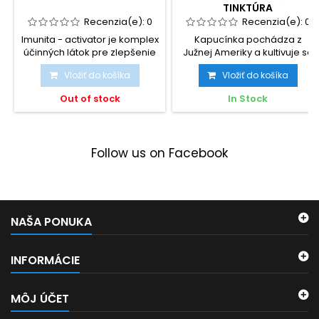
TINKTÚRA
Recenzia(e):
0
Recenzia(e):
0
Imunita - activator je komplex
Kapucínka pochádza z
účinných látok pre zlepšenie
Južnej Ameriky a kultivuje sa
imunity a...
po celom svete na okrasu....
Vložiť do košíka
Vložiť do košíka
Out of stock
In Stock
Follow us on Facebook
NAŠA PONUKA
INFORMÁCIE
MÔJ ÚČET