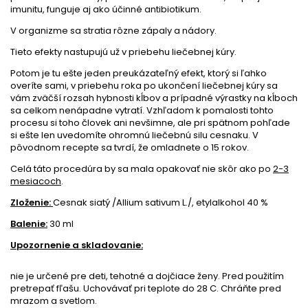
imunitu, funguje aj ako účinné antibiotikum.
V organizme sa stratia rôzne zápaly a nádory.
Tieto efekty nastupujú už v priebehu liečebnej kúry.
Potom je tu ešte jeden preukázateľný efekt, ktorý si ľahko
overíte sami, v priebehu roka po ukončení liečebnej kúry sa
vám zväčší rozsah hybnosti kĺbov a prípadné výrastky na kĺboch
sa celkom nenápadne vytratí. Vzhľadom k pomalosti tohto
procesu si toho človek ani nevšimne, ale pri spätnom pohľade
si ešte len uvedomíte ohromnú liečebnú silu cesnaku. V
pôvodnom recepte sa tvrdí, že omladnete o 15 rokov.
Celá táto procedúra by sa mala opakovať nie skôr ako po
2-3
mesiacoch
.
Zloženie:
Cesnak siatý /Allium sativum L./, etylalkohol 40 %
Balenie:
30 ml
Upozornenie a skladovanie:
nie je určené pre deti, tehotné a dojčiace ženy. Pred použitím
pretrepať fľašu. Uchovávať pri teplote do 28 C. Chráňte pred
mrazom a svetlom.