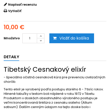
Napísať recenziu
Vytlačiť
10,00 €
Vložiť do košíka
Množstvo
DETAILY
Tibetský Cesnakový elixír
- špeciálna očistná cesnaková kúra pre prevenciu civilizačných
chorôb.
Tento elixír je vyrobený podľa postupu starého 6 - 7 tisíc rokov.
Hlinené tabuľky s textom boli nájdené v roku 1972 v Tibetu.
Produktom v doskách obsiahnutého výrobného postupu je
veľmi koncentrovaná tinktúra z cesnaku siateho (Allium
sativum). Ďalším cenným údajom na tejto doske bolo i