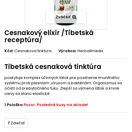
Zväčšiť
Cesnakový elixír /Tibetská
receptúra/
Kód:
Cesnakova tinktura
Výrobca:
Herballmedix
Tibetská cesnaková tinktúra
poskytuje komplex účinných látok pre posilnenie imunitného
systému proti plesniam ,vírusom a baktériám. Organizmus sa
očistí od prebytočného tuku. Zlepší sa výmena látok a krvné
cievy sa stanú elastické .
1
Položka
Pozor: Posledné kusy na sklade!
Zdieľať