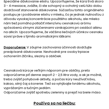
špeciálne dávkovanie elixíru. Upozorňujeme, že kúra trvá skoro
3 - 4 mesiace, zvážte, či ste schopný a ochotný celú túto dobu
dodržovať stanovené dávkovanie. Súčasťou tohto originálneho
postupu je i podávanie elixíru v mlieku, čo je jednak nutnosťou z
dôvodu vysokej koncentrácie použitého alkoholu, ale mlieko
nám tiež pomáha potlačiť intenzívnu cesnakovú arómu
spôsobenú sírnymi zlúčeninami vznikajúcimi pri oxidácií alliinu
na allicín. Upozorňujeme, že väčšina liečivých účinkov cesnaku
súvisí práve s týmito aromatickými látkami.
Doporučenie:
V záujme zachovania účinnosti dodržujte
predpísané dávkovanie. Nevhodné pre osoby trpiace
ochorením žlčníku, sleziny a obličiek.
Cesnaková kúra je veľkým náporom pre obličky, preto
odporúčame piť denne aspoň 2 - 2,5 litra vody, a ak je možné,
treba zvýšiť pohybové aktivity, a počas kúry neužívať kávu,
kakao, silný čaj a korenie. Tiež sa vyhýbajte tvrdému alkoholu,
vyprážaným a tučným jedlám.
Odporúčame zvýšiť spotrebu zeleniny a prejsť na biele mäso.
Používa sa na liečbu: