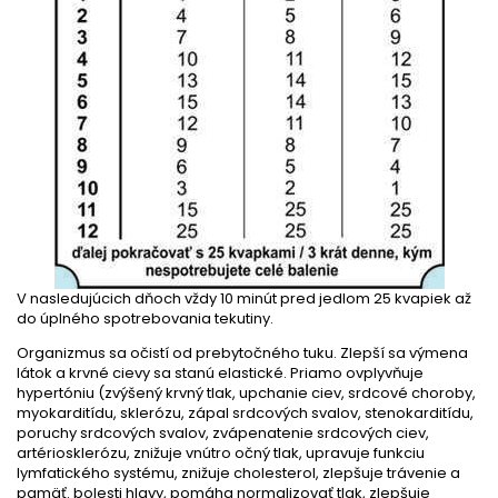
V nasledujúcich dňoch vždy 10 minút pred jedlom 25 kvapiek až
do úplného spotrebovania tekutiny.
Organizmus sa očistí od prebytočného tuku. Zlepší sa výmena
látok a krvné cievy sa stanú elastické. Priamo ovplyvňuje
hypertóniu (zvýšený krvný tlak, upchanie ciev, srdcové choroby,
myokarditídu, sklerózu, zápal srdcových svalov, stenokarditídu,
poruchy srdcových svalov, zvápenatenie srdcových ciev,
artériosklerózu, znižuje vnútro očný tlak, upravuje funkciu
lymfatického systému, znižuje cholesterol, zlepšuje trávenie a
pamäť. bolesti hlavy, pomáha normalizovať tlak, zlepšuje