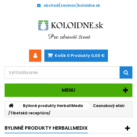
obchod(zavinac)koloidne.sk
Košík
0
Produkty
0,00 €
MENU
Bylinné produkty HerballMedix
Cesnakový elixír
/Tibetská receptúra/
BYLINNÉ PRODUKTY HERBALLMEDIX