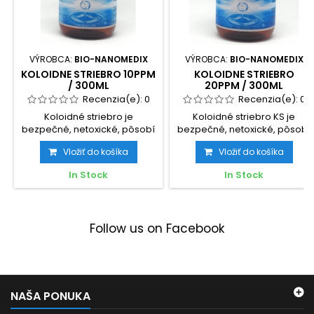
VÝROBCA:
BIO-NANOMEDIX
VÝROBCA:
BIO-NANOMEDIX
KOLOIDNE STRIEBRO 10PPM
KOLOIDNE STRIEBRO
/ 300ML
20PPM / 300ML
Recenzia(e):
0
Recenzia(e):
0
Koloidné striebro je
Koloidné striebro KS je
bezpečné, netoxické, pôsobí
bezpečné, netoxické, pôsobí
ako antibiotikum, pomáha
ako antibiotikum, pomáha...
Vložiť do košíka
Vložiť do košíka
pri...
In Stock
In Stock
Follow us on Facebook
NAŠA PONUKA