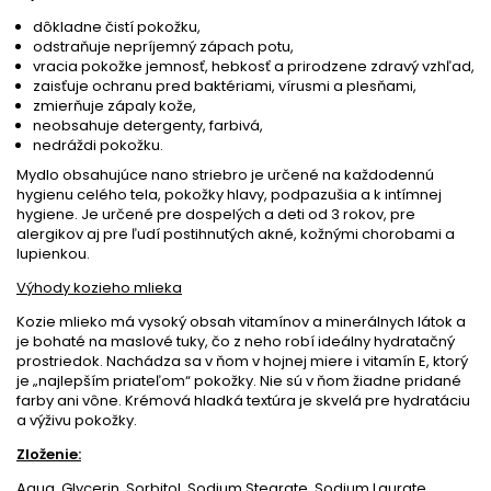
dôkladne čistí pokožku,
odstraňuje nepríjemný zápach potu,
vracia pokožke jemnosť, hebkosť a prirodzene zdravý vzhľad,
zaisťuje ochranu pred baktériami, vírusmi a plesňami,
zmierňuje zápaly kože,
neobsahuje detergenty, farbivá,
nedráždi pokožku.
Mydlo obsahujúce nano striebro je určené na každodennú
hygienu celého tela, pokožky hlavy, podpazušia a k intímnej
hygiene. Je určené pre dospelých a deti od 3 rokov, pre
alergikov aj pre ľudí postihnutých akné, kožnými chorobami a
lupienkou.
Výhody kozieho mlieka
Kozie mlieko má vysoký obsah vitamínov a minerálnych látok a
je bohaté na maslové tuky, čo z neho robí ideálny hydratačný
prostriedok. Nachádza sa v ňom v hojnej miere i vitamín E, ktorý
je „najlepším priateľom“ pokožky. Nie sú v ňom žiadne pridané
farby ani vône. Krémová hladká textúra je skvelá pre hydratáciu
a výživu pokožky.
Zloženie:
Aqua, Glycerin, Sorbitol, Sodium Stearate, Sodium Laurate,