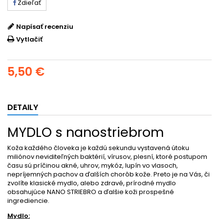
Zdieľať
Napísať recenziu
Vytlačiť
5,50 €
DETAILY
MYDLO s nanostriebrom
Koža každého človeka je každú sekundu vystavená útoku
miliónov neviditeľných baktérií, vírusov, plesní, ktoré postupom
času sú príčinou akné, uhrov, mykóz, lupín vo vlasoch,
nepríjemných pachov a ďalších chorôb kože. Preto je na Vás, či
zvolíte klasické mydlo, alebo zdravé, prírodné mydlo
obsahujúce NANO STRIEBRO a ďalšie koži prospešné
ingrediencie.
Mydlo: