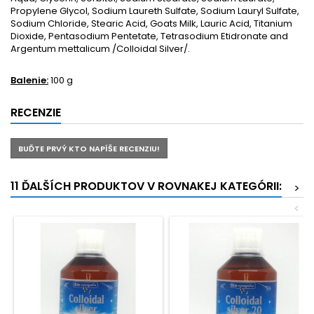
Propylene Glycol, Sodium Laureth Sulfate, Sodium Lauryl Sulfate,
Sodium Chloride, Stearic Acid, Goats Milk, Lauric Acid, Titanium
Dioxide, Pentasodium Pentetate, Tetrasodium Etidronate and
Argentum mettalicum /Colloidal Silver/.
Balenie:
100 g
RECENZIE
BUĎTE PRVÝ KTO NAPÍŠE RECENZIU!
11 ĎALŠÍCH PRODUKTOV V ROVNAKEJ KATEGÓRII:
>
<