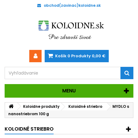
obchod(zavinac)koloidne.sk
Košík
0
Produkty
0,00 €
MENU
Koloidne produkty
Koloidné striebro
MYDLO s
nanostriebrom 100 g
KOLOIDNÉ STRIEBRO