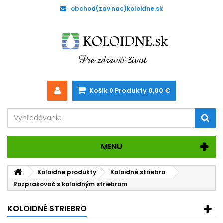
obchod(zavinac)koloidne.sk
Košík
0
Produkty
0,00 €
MENU
Koloidne produkty
Koloidné striebro
Rozprašovač s koloidným striebrom
KOLOIDNÉ STRIEBRO