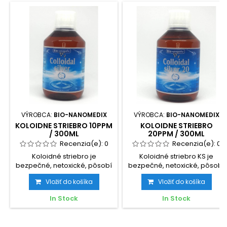
VÝROBCA:
BIO-NANOMEDIX
VÝROBCA:
BIO-NANOMEDIX
KOLOIDNE STRIEBRO 10PPM
KOLOIDNE STRIEBRO
/ 300ML
20PPM / 300ML
Recenzia(e):
0
Recenzia(e):
0
Koloidné striebro je
Koloidné striebro KS je
bezpečné, netoxické, pôsobí
bezpečné, netoxické, pôsobí
ako antibiotikum, pomáha
ako antibiotikum, pomáha...
Vložiť do košíka
Vložiť do košíka
pri...
In Stock
In Stock