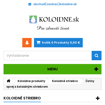
obchod(zavinac)koloidne.sk
Košík
0
Produkty
0,00 €
MENU
Koloidne produkty
Koloidné striebro
Ústny
sprej s koloidným striebrom
KOLOIDNÉ STRIEBRO