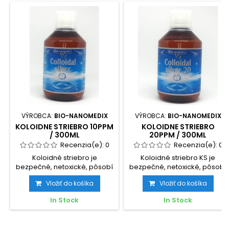
VÝROBCA:
BIO-NANOMEDIX
VÝROBCA:
BIO-NANOMEDIX
KOLOIDNE STRIEBRO 10PPM
KOLOIDNE STRIEBRO
/ 300ML
20PPM / 300ML
Recenzia(e):
0
Recenzia(e):
0
Koloidné striebro je
Koloidné striebro KS je
bezpečné, netoxické, pôsobí
bezpečné, netoxické, pôsobí
ako antibiotikum, pomáha
ako antibiotikum, pomáha...
Vložiť do košíka
Vložiť do košíka
pri...
In Stock
In Stock