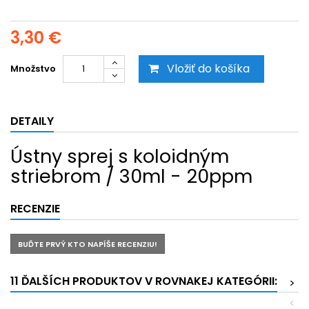
3,30 €
Vložiť do košíka
Množstvo
DETAILY
Ústny sprej s koloidným
striebrom / 30ml - 20ppm
RECENZIE
BUĎTE PRVÝ KTO NAPÍŠE RECENZIU!
11 ĎALŠÍCH PRODUKTOV V ROVNAKEJ KATEGÓRII:
>
<