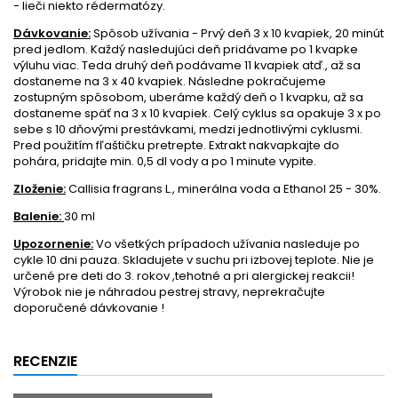
- lieči niekto rédermatózy.
Dávkovanie:
Spôsob užívania - Prvý deň 3 x 10 kvapiek, 20 minút
pred jedlom. Každý nasledujúci deň pridávame po 1 kvapke
výluhu viac. Teda druhý deň podávame 11 kvapiek atď., až sa
dostaneme na 3 x 40 kvapiek. Následne pokračujeme
zostupným spôsobom, uberáme každý deň o 1 kvapku, až sa
dostaneme späť na 3 x 10 kvapiek. Celý cyklus sa opakuje 3 x po
sebe s 10 dňovými prestávkami, medzi jednotlivými cyklusmi.
Pred použitím fľaštičku pretrepte. Extrakt nakvapkajte do
pohára, pridajte min. 0,5 dl vody a po 1 minute vypite.
Zloženie:
Callisia fragrans L., minerálna voda a Ethanol 25 - 30%.
Balenie:
30 ml
Upozornenie:
Vo všetkých prípadoch užívania nasleduje po
cykle 10 dni pauza. Skladujete v suchu pri izbovej teplote. Nie je
určené pre deti do 3. rokov ,tehotné a pri alergickej reakcii!
Výrobok nie je náhradou pestrej stravy, neprekračujte
doporučené dávkovanie !
RECENZIE