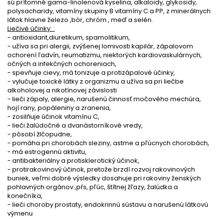
sú prítomné gama-linolenová kyselina, alkaloidy, glykosidy,
polysacharidy, vitamíny skupiny B vitamíny C a PP, z minerálnych
látok hlavne železo ,bór, chróm , meď a selén.
Liečivé účinky: :
- antioxidant,diuretikum, spamolitikum,
- užíva sa pri alergii, zvýšenej lomivosti kapilár, zápalovom
ochorení ľadvín, reumatizmu, niektorých kardiovaskulárnych,
očných a infekčných ochoreniach,
- spevňuje cievy, má tonizuje a protizápalové účinky,
- vylučuje toxické látky z organizmu a užíva sa pri liečbe
alkoholovej a nikotínovej závislosti
- lieči zápaly, alergie, narušenú činnosť močového mechúra,
hojí rany, popáleniny a zranenia,
- zosilňuje účinok vitamínu C,
- lieči žalúdočné a dvanástorníkové vredy,
- pôsobí žlčopudne,
- pomáha pri chorobách sleziny, astme a pľúcnych chorobách,
- má estrogennú aktivitu,
- antibakteriálny a protisklerotický účinok,
- protirakovinový účinok, pretože brzdí rozvoj rakovinových
buniek, veľmi dobré výsledky dosahuje pri rakoviny ženských
pohlavných orgánov ,pŕs, pľúc, štítnej žľazy, žalúdka a
konečníka,
- lieči choroby prostaty, endokrinnú sústavu a narušenú látkovú
výmenu