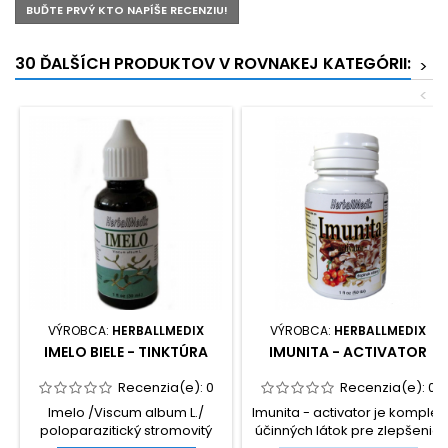
BUĎTE PRVÝ KTO NAPÍŠE RECENZIU!
30 ĎALŠÍCH PRODUKTOV V ROVNAKEJ KATEGÓRII:
>
<
VÝROBCA:
HERBALLMEDIX
VÝROBCA:
HERBALLMEDIX
IMELO BIELE - TINKTÚRA
IMUNITA - ACTIVATOR
Recenzia(e):
0
Recenzia(e):
0
Imelo /Viscum album L./
Imunita - activator je komplex
poloparazitický stromovitý
účinných látok pre zlepšenie