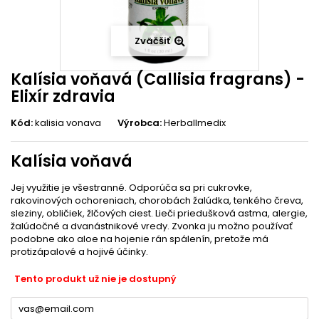
Zväčšiť
Kalísia voňavá (Callisia fragrans) -
Elixír zdravia
Kód:
kalisia vonava
Výrobca:
Herballmedix
Kalísia voňavá
Jej využitie je všestranné. Odporúča sa pri cukrovke,
rakovinových ochoreniach, chorobách žalúdka, tenkého čreva,
sleziny, obličiek, žlčových ciest. Lieči priedušková astma, alergie,
žalúdočné a dvanástnikové vredy. Zvonka ju možno používať
podobne ako aloe na hojenie rán spálenín, pretože má
protizápalové a hojivé účinky.
Tento produkt už nie je dostupný