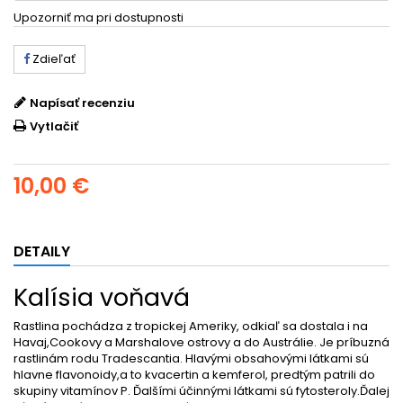
Upozorniť ma pri dostupnosti
Zdieľať
Napísať recenziu
Vytlačiť
10,00 €
DETAILY
Kalísia voňavá
Rastlina pochádza z tropickej Ameriky, odkiaľ sa dostala i na
Havaj,Cookovy a Marshalove ostrovy a do Austrálie. Je príbuzná
rastlinám rodu Tradescantia. Hlavými obsahovými látkami sú
hlavne flavonoidy,a to kvacertin a kemferol, predtým patrili do
skupiny vitamínov P. Ďalšími účinnými látkami sú fytosteroly.Ďalej