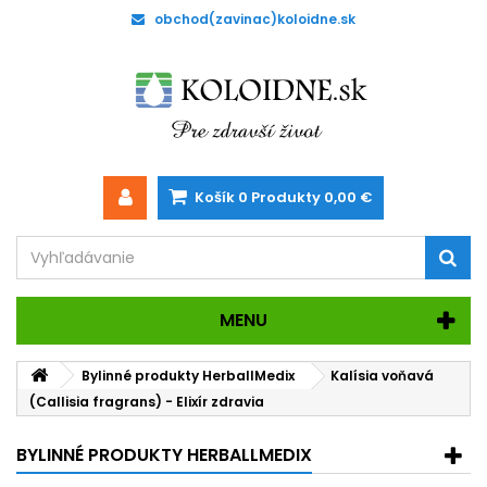
obchod(zavinac)koloidne.sk
Košík
0
Produkty
0,00 €
MENU
Bylinné produkty HerballMedix
Kalísia voňavá
(Callisia fragrans) - Elixír zdravia
BYLINNÉ PRODUKTY HERBALLMEDIX