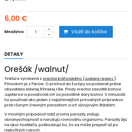
6,00 €
Vložiť do košíka
Množstvo
DETAILY
Orešák /walnut/
Tinktúra vyrobená z
orecha kráľovského (Juglans regia L.)
.
Pôvodom je z Perzie. O príchod do Európy sa postarali práve
obyvatelia slávnej Rímskej ríše. Plody orecha zasvätili bohovi
Jupiterovi a považovali ich za posvätné dary bohov. V minulosti
ho používali ako jeden z najúčinnejších prírodných prípravkov
proti rôznym črevným parazitom a ich vývojovým štádiám.
V mnohým prípadoch totiž zrovna parazity znižujú
obranyschopnosť a narušujú rovnováhu organizmu. Parazity žijú
na úkor hostiteľa, poškodzujú ho, čo sa môže prejaviť až po
niekoľkých rokoch.