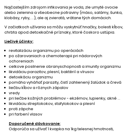
Najčastejším zdrojom infikovania je voda, zle umyté ovocie
alebo zelenina a všeobecne potraviny (mäso, salámy, šunka,
klobásy, ryby, ...), ale aj zvieratá, vrátane tých domácich.
V začiatkoch užívania sa môžu vyskytnúť hnačky, bolesti kĺbov,
chrbta apod.detoxikačné príznaky, ktoré čoskoro ustúpia.
Liečivé účinky:
revitalizáciu organizmu po operáciách
po ožarovaniach a chemoterapii pri nádorových
ochoreniach
celkove posilnenie obranyschopnosti a imunity organizmu
likvidáciu parazitov, plesní, baktérií a vírusov
detoxikáciu organizmu
pomáha vyháňať parazity, čistí zahlienený žalúdok a črevá
liečbu kĺbov a rôznych zápalov
vredy
pri liečbe kožných problémov - ekzémov, lupienky, akné ...
likvidáciu streptokokov, stafylokokov a plesní
proti zápche
pri farbení vlasov
Doporučené dávkovanie:
Odporúča sa užívať 1 kvapka na 1kg telesnej hmotnosti,