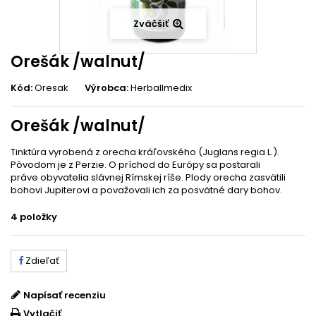
Zväčšiť
Orešák /walnut/
Kód:
Oresak
Výrobca:
Herballmedix
Orešák /walnut/
Tinktúra vyrobená z orecha kráľovského (Juglans regia L.).
Pôvodom je z Perzie. O príchod do Európy sa postarali
práve obyvatelia slávnej Rímskej ríše. Plody orecha zasvätili
bohovi Jupiterovi a považovali ich za posvätné dary bohov.
4
položky
Zdieľať
Napísať recenziu
Vytlačiť