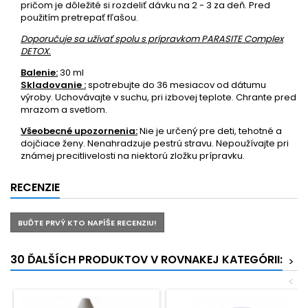
pričom je dôležité si rozdeliť dávku na 2 - 3 za deň. Pred
použitím pretrepať fľašou.
Doporučuje sa užívať spolu s prípravkom PARASITE Complex
DETOX.
Balenie:
30 ml
Skladovanie :
spotrebujte do 36 mesiacov od dátumu
výroby. Uchovávajte v suchu, pri izbovej teplote. Chrante pred
mrazom a svetlom.
Všeobecné upozornenia:
Nie je určený pre deti, tehotné a
dojčiace ženy. Nenahradzuje pestrú stravu. Nepoužívajte pri
známej precitlivelosti na niektorú zložku prípravku.
RECENZIE
BUĎTE PRVÝ KTO NAPÍŠE RECENZIU!
30 ĎALŠÍCH PRODUKTOV V ROVNAKEJ KATEGÓRII:
>
<