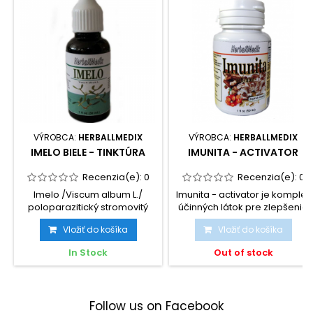
VÝROBCA:
HERBALLMEDIX
VÝROBCA:
HERBALLMEDIX
IMELO BIELE - TINKTÚRA
IMUNITA - ACTIVATOR
Recenzia(e):
0
Recenzia(e):
0
Imelo /Viscum album L./
Imunita - activator je komplex
poloparazitický stromovitý
účinných látok pre zlepšenie
ker sa vyskytuje podľa...
imunity a...
Vložiť do košíka
Vložiť do košíka
In Stock
Out of stock
Follow us on Facebook