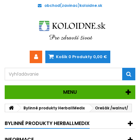
obchod(zavinac)koloidne.sk
Košík
0
Produkty
0,00 €
MENU
Bylinné produkty HerballMedix
Orešák /walnut/
BYLINNÉ PRODUKTY HERBALLMEDIX
INFORMACE