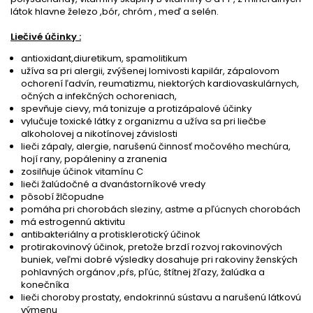
látok hlavne železo ,bór, chróm , meď a selén.
Liečivé účinky :
antioxidant,diuretikum, spamolitikum
užíva sa pri alergii, zvýšenej lomivosti kapilár, zápalovom
ochorení ľadvín, reumatizmu, niektorých kardiovaskulárnych,
očných a infekčných ochoreniach,
spevňuje cievy, má tonizuje a protizápalové účinky
vylučuje toxické látky z organizmu a užíva sa pri liečbe
alkoholovej a nikotínovej závislosti
lieči zápaly, alergie, narušenú činnosť močového mechúra,
hojí rany, popáleniny a zranenia
zosilňuje účinok vitamínu C
lieči žalúdočné a dvanástorníkové vredy
pôsobí žlčopudne
pomáha pri chorobách sleziny, astme a pľúcnych chorobách
má estrogennú aktivitu
antibakteriálny a protisklerotický účinok
protirakovinový účinok, pretože brzdí rozvoj rakovinových
buniek, veľmi dobré výsledky dosahuje pri rakoviny ženských
pohlavných orgánov ,pŕs, pľúc, štítnej žľazy, žalúdka a
konečníka
lieči choroby prostaty, endokrinnú sústavu a narušenú látkovú
výmenu