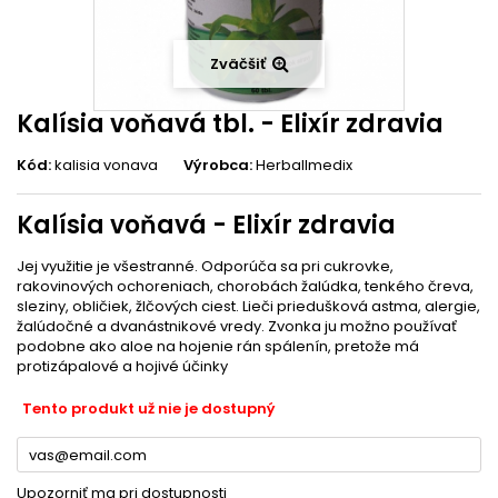
Zväčšiť
Kalísia voňavá tbl. - Elixír zdravia
Kód:
kalisia vonava
Výrobca:
Herballmedix
Kalísia voňavá - Elixír zdravia
Jej využitie je všestranné. Odporúča sa pri cukrovke,
rakovinových ochoreniach, chorobách žalúdka, tenkého čreva,
sleziny, obličiek, žlčových ciest. Lieči priedušková astma, alergie,
žalúdočné a dvanástnikové vredy. Zvonka ju možno používať
podobne ako aloe na hojenie rán spálenín, pretože má
protizápalové a hojivé účinky
Tento produkt už nie je dostupný
Upozorniť ma pri dostupnosti