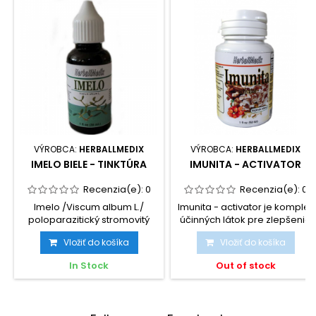
VÝROBCA:
HERBALLMEDIX
VÝROBCA:
HERBALLMEDIX
IMELO BIELE - TINKTÚRA
IMUNITA - ACTIVATOR
Recenzia(e):
0
Recenzia(e):
0
Imelo /Viscum album L./
Imunita - activator je komplex
poloparazitický stromovitý
účinných látok pre zlepšenie
ker sa vyskytuje podľa...
imunity a...
Vložiť do košíka
Vložiť do košíka
In Stock
Out of stock