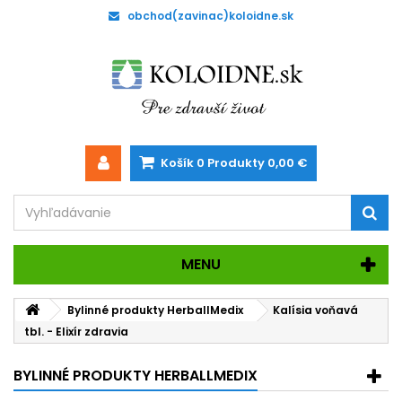
obchod(zavinac)koloidne.sk
Košík
0
Produkty
0,00 €
MENU
Bylinné produkty HerballMedix
Kalísia voňavá
tbl. - Elixír zdravia
BYLINNÉ PRODUKTY HERBALLMEDIX