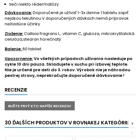
lieči niekto rédermatózy
Dávkovanie:
Doporučené je užívať 1-3x denne 1 tabletu zapiť
nejakou tekutinou.V doporučených dávkach nemá prípravok
nežiadúce účinky.
Zloženie:
Callisia fragrans L., vitamin C, glukoza, mikrokryštalická
celulóza,stearan horečnatý
Balenie:
60 tabliet
Upozornenie:
Vo všetkých prípadoch užívania nasleduje po
cykle 10 dni pauza. Skladujete v suchu pri izbovej teplote.
Nie je určené pre deti do 3. rokov. Výrobok nie je náhradou
pestrej stravy, neprekračujte doporučené dávkovanie !
RECENZIE
BUĎTE PRVÝ KTO NAPÍŠE RECENZIU!
30 ĎALŠÍCH PRODUKTOV V ROVNAKEJ KATEGÓRII:
>
<