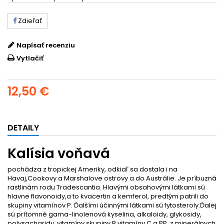
Zdieľať
Napísať recenziu
Vytlačiť
12,50 €
DETAILY
Kalísia voňavá
pochádza z tropickej Ameriky, odkiaľ sa dostala i na
Havaj,Cookovy a Marshalove ostrovy a do Austrálie. Je príbuzná
rastlinám rodu Tradescantia. Hlavými obsahovými látkami sú
hlavne flavonoidy,a to kvacertin a kemferol, predtým patrili do
skupiny vitamínov P. Ďalšími účinnými látkami sú fytosteroly.Ďalej
sú prítomné gama-linolenová kyselina, alkaloidy, glykosidy,
polysacharidy, vitamíny skupiny B vitamíny C a PP, z minerálnych