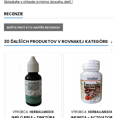
Skladujte v chlade a mimo dosahu detí !
RECENZIE
BUĎTE PRVÝ KTO NAPÍŠE RECENZIU!
30 ĎALŠÍCH PRODUKTOV V ROVNAKEJ KATEGÓRII:
>
<
VÝROBCA:
HERBALLMEDIX
VÝROBCA:
HERBALLMEDIX
IMELO BIELE - TINKTÚRA
IMUNITA - ACTIVATOR