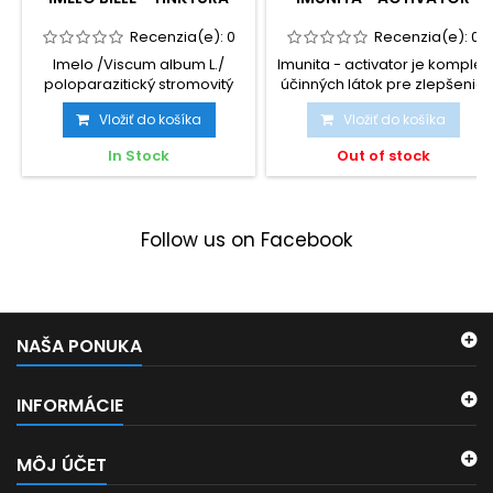
Recenzia(e):
0
Recenzia(e):
0
Imelo /Viscum album L./
Imunita - activator je komplex
poloparazitický stromovitý
účinných látok pre zlepšenie
ker sa vyskytuje podľa...
imunity a...
Vložiť do košíka
Vložiť do košíka
In Stock
Out of stock
Follow us on Facebook
NAŠA PONUKA
INFORMÁCIE
MÔJ ÚČET