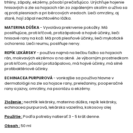
trhliny, zápaly, ekzémy, pôsobí prečisťujúco. Urýchľuje hojenie
hnisavých a zle sa hojacich rán zo zapáleným okolím a užíva sa
aj proti plesniach a pri bércových vredoch. Lieči omrzliny, aj
staré, hojí zápal nechtového lôžka.
MATERINA DÚŠKA
- Vyvoláva prekrvenie pokožky. Má
posilňujúce, proti kŕčové, protizápalové a hojivé účinky, lieči
hnisavé rany na koži. Má proti plesňové účinky, lieči mykotické
ochorenia. Lieči reumu, posilňuje nervy.
REPÍK LEKÁRSKY
- používa najmä na liečbu ťažko sa hojacich
rán, mokvavých ekzémov a na akné. Je výborným prostriedkom
proti kŕčom, pôsobí protizápalovo, má hojivé účinky, má silné
protibaktériové účinky.
ECHINACEA PURPUROVÁ
- vonkajšie sa používa hlavne v
dermatológii na zle sa hojace rany, preležaniny, pooperačné
rany a jazvy, omrzliny, na psoriázu a ekzémy.
Zloženie :
nechtík lekársky, materina dúška, repík lekársky,
echinacea purpurová, lekárska vazelína, kokosovy olej
Použitie :
Podľa potreby natierať 3 - 5 krát denne.
Obsah :
50 ml