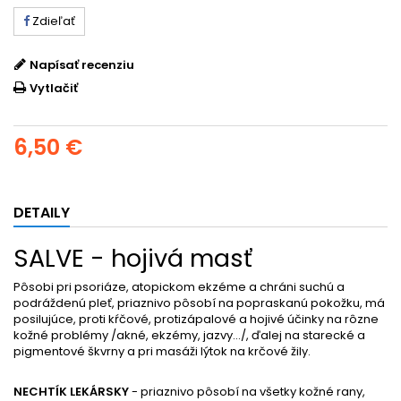
Zdieľať
Napísať recenziu
Vytlačiť
6,50 €
DETAILY
SALVE - hojivá masť
Pôsobi pri psoriáze, atopickom ekzéme a chráni suchú a
podráždenú pleť, priaznivo pôsobí na popraskanú pokožku, má
posilujúce, proti kŕčové, protizápalové a hojivé účinky na rôzne
kožné problémy /akné, ekzémy, jazvy.../, ďalej na starecké a
pigmentové škvrny a pri masáži lýtok na krčové žily.
NECHTÍK LEKÁRSKY
- priaznivo pôsobí na všetky kožné rany,