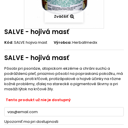
Zväčšiť
SALVE - hojivá masť
Kód:
SALVE hojiva mast
Výrobca:
Herballmedix
SALVE - hojivá masť
Pôsobi pri psoriáze, atopickom ekzéme a chráni suchú a
podráždenú pleť, priaznivo pôsobí na popraskanú pokožku, má
posilujúce, proti kŕčové, protizápalové a hojivé účinky na rôzne
kožné problémy, ďalej na starecké a pigmentové škvrny a pri
masáži lýtok na krčové žily.
Tento produkt už nie je dostupný
Upozorniť ma pri dostupnosti