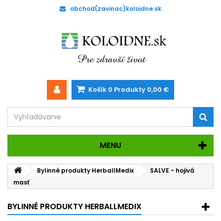
obchod(zavinac)koloidne.sk
Košík
0
Produkty
0,00 €
MENU
Bylinné produkty HerballMedix
SALVE - hojivá
masť
BYLINNÉ PRODUKTY HERBALLMEDIX