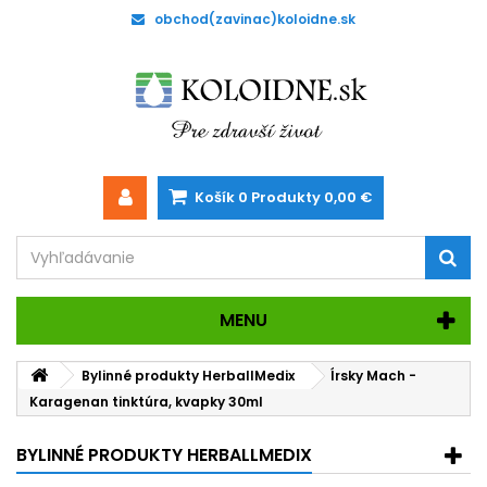
obchod(zavinac)koloidne.sk
Košík
0
Produkty
0,00 €
MENU
Bylinné produkty HerballMedix
Írsky Mach -
Karagenan tinktúra, kvapky 30ml
BYLINNÉ PRODUKTY HERBALLMEDIX