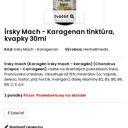
Zväčšiť
Írsky Mach - Karagenan tinktúra,
kvapky 30ml
Kód:
Irsky Mach - Karagenan
Výrobca:
Herballmedix
Írsky mach (Karagén írsky mach - karagén) (Chondrus
krispus - Carrageen)
, rastie na skalnatých pobrežiach Írska,
Francúzska a Islandu. Obsahuje až 15% minerálov (oi. Vápnik,
železo, fosfor, jód, horčík, mangán), ďalej vitamíny B2, B3, B5, B6,
B9, C, E a K.
2
položky
Pozor: Posledné kusy na sklade!
Zdieľať
Napísať recenziu