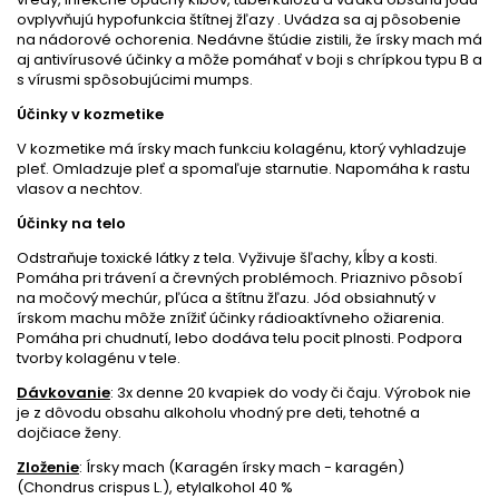
ovplyvňujú hypofunkcia štítnej žľazy . Uvádza sa aj pôsobenie
na nádorové ochorenia. Nedávne štúdie zistili, že írsky mach má
aj antivírusové účinky a môže pomáhať v boji s chrípkou typu B a
s vírusmi spôsobujúcimi mumps.
Účinky v kozmetike
V kozmetike má írsky mach funkciu kolagénu, ktorý vyhladzuje
pleť. Omladzuje pleť a spomaľuje starnutie. Napomáha k rastu
vlasov a nechtov.
Účinky na telo
Odstraňuje toxické látky z tela. Vyživuje šľachy, kĺby a kosti.
Pomáha pri trávení a črevných problémoch. Priaznivo pôsobí
na močový mechúr, pľúca a štítnu žľazu. Jód obsiahnutý v
írskom machu môže znížiť účinky rádioaktívneho ožiarenia.
Pomáha pri chudnutí, lebo dodáva telu pocit plnosti. Podpora
tvorby kolagénu v tele.
Dávkovanie
: 3x denne 20 kvapiek do vody či čaju. Výrobok nie
je z dôvodu obsahu alkoholu vhodný pre deti, tehotné a
dojčiace ženy.
Zloženie
: Írsky mach (Karagén írsky mach - karagén)
(Chondrus crispus L.), etylalkohol 40 %