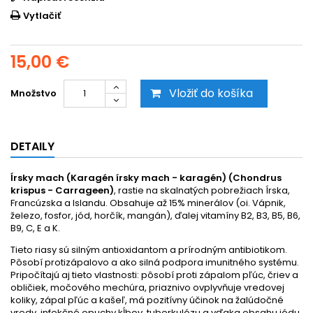
Vytlačiť
15,00 €
Vložiť do košíka
Množstvo
DETAILY
Írsky mach (Karagén írsky mach - karagén) (Chondrus
krispus - Carrageen)
, rastie na skalnatých pobrežiach Írska,
Francúzska a Islandu. Obsahuje až 15% minerálov (oi. Vápnik,
železo, fosfor, jód, horčík, mangán), ďalej vitamíny B2, B3, B5, B6,
B9, C, E a K.
Tieto riasy sú silným antioxidantom a prírodným antibiotikom.
Pôsobí protizápalovo a ako silná podpora imunitného systému.
Pripočítajú aj tieto vlastnosti: pôsobí proti zápalom pľúc, čriev a
obličiek, močového mechúra, priaznivo ovplyvňuje vredovej
koliky, zápal pľúc a kašeľ, má pozitívny účinok na žalúdočné
vredy, infekčné opuchy kĺbov, tuberkulózu a vďaka obsahu jódu