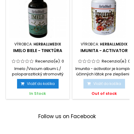
VÝROBCA:
HERBALLMEDIX
VÝROBCA:
HERBALLMEDIX
IMELO BIELE - TINKTÚRA
IMUNITA - ACTIVATOR
Recenzia(e):
0
Recenzia(e):
0
Imelo /Viscum album L./
Imunita - activator je komplex
poloparazitický stromovitý
účinných látok pre zlepšenie
ker sa vyskytuje podľa...
imunity a...
Vložiť do košíka
Vložiť do košíka
In Stock
Out of stock
Follow us on Facebook