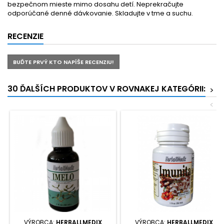
bezpečnom mieste mimo dosahu detí. Neprekračujte
odporúčané denné dávkovanie. Skladujte v tme a suchu.
RECENZIE
BUĎTE PRVÝ KTO NAPÍŠE RECENZIU!
30 ĎALŠÍCH PRODUKTOV V ROVNAKEJ KATEGÓRII:
>
<
VÝROBCA:
HERBALLMEDIX
VÝROBCA:
HERBALLMEDIX