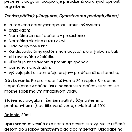
pečene. Jiaogulan podporuje prirodzenú obranyschopnosť
organizmu.
Ženšen päťlistý (Jiaogulan, Gynostemma pentaphyillum)
Prirodzená obranyschopnosť - imunitný systém
antioxidant
Normálna činnosť pečene - prečistenie
Normálna hladina cukru v krvi
Hladina lipidov v krvi
Kardiovaskulárny systém, homocysteín, krvný obeh a tlak
pH rovnováha v žalúdku
uľahčuje zaspávanie a prehlbuje spánok,
pomáha s chudnutím,
vyživuje pleť a spomaľuje prejavy predčasného starnutia,
Dávkovanie:
Po pretrepaní užívame 20 kvapiek 3 × denne.
Odporúčame vložiť do úst a nechať vstrebať cez sliznice. Je
možné zapiť malým množstvom vody.
Zloženie:
Jiaogulan - Ženšen päťlistý (Gynostemma
pentaphyillum L.), purifikovaná voda, etylalkohol 40%
Balenie:
30ml
Upozornenie:
Neslúži ako náhrada pestrej stravy. Nie je určené
deťom do 3 rokov, tehotným a dojčiacim ženám. Ukladajte na